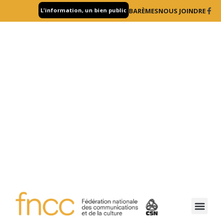
L'information, un bien public
BARÈMES
NOUS JOINDRE